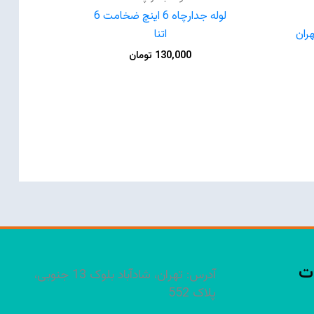
لوله جدارچاه 6 اینچ ضخامت 6
 6 میل تهران
اتنا
130,000
تومان
ت
آدرس: تهران، شادآباد بلوک 13 جنوبی،
پلاک 552