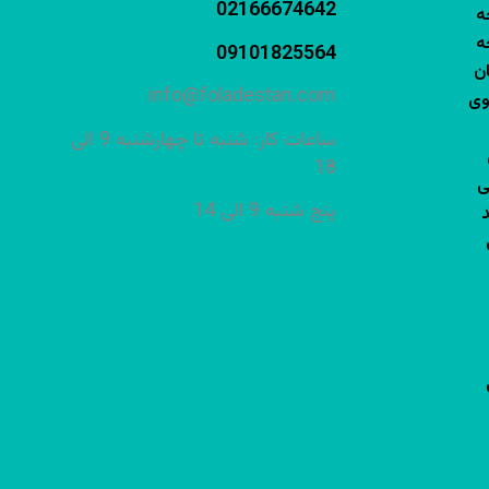
02166674642
09101825564
ان
info@foladestan.com
وی
ساعات کار: شنبه تا چهارشنبه 9 الی
18
ی
پنج شنبه 9 الی 14
د